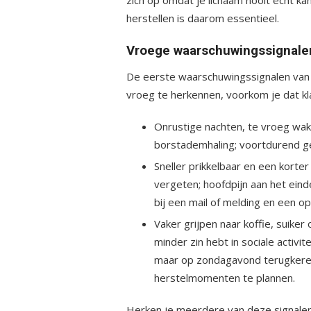
herstellen is daarom essentieel.
Vroege waarschuwingssignalen
De eerste waarschuwingssignalen van st
vroeg te herkennen, voorkom je dat kl
Onrustige nachten, te vroeg wakk
borstademhaling; voortdurend g
Sneller prikkelbaar en een korter
vergeten; hoofdpijn aan het ein
bij een mail of melding en een o
Vaker grijpen naar koffie, suiker 
minder zin hebt in sociale activi
maar op zondagavond terugkeren
herstelmomenten te plannen.
Herken je meerdere van deze signalen