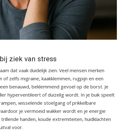
ij ziek van stress
ichaam dat vaak duidelijk zien. Veel mensen merken
 of zelfs migraine, kaakklemmen, rugpijn en een
 een benauwd, beklemmend gevoel op de borst. Je
er hyperventileert of duizelig wordt. In je buik speelt
krampen, wisselende stoelgang of prikkelbare
 waardoor je vermoeid wakker wordt en je energie
rillende handen, koude extremiteiten, huidklachten
itval voor.