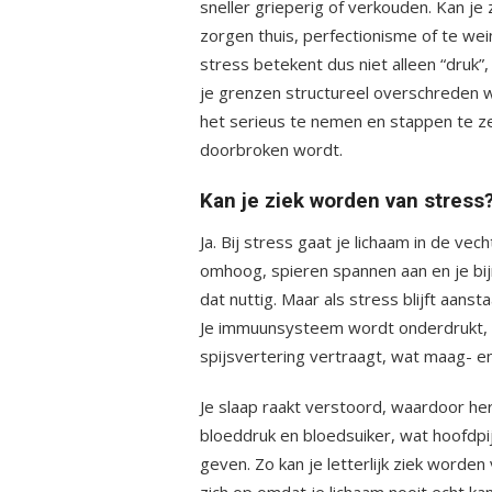
sneller grieperig of verkouden. Kan je
zorgen thuis, perfectionisme of te we
stress betekent dus niet alleen “dru
je grenzen structureel overschreden w
het serieus te nemen en stappen te zet
doorbroken wordt.
Kan je ziek worden van stress?
Ja. Bij stress gaat je lichaam in de vec
omhoog, spieren spannen aan en je bij
dat nuttig. Maar als stress blijft aanst
Je immuunsysteem wordt onderdrukt, wa
spijsvertering vertraagt, wat maag- e
Je slaap raakt verstoord, waardoor her
bloeddruk en bloedsuiker, wat hoofdpi
geven. Zo kan je letterlijk ziek worden
zich op omdat je lichaam nooit echt k