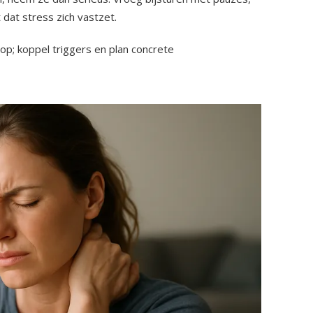
t stress zich vastzet.
op; koppel triggers en plan concrete