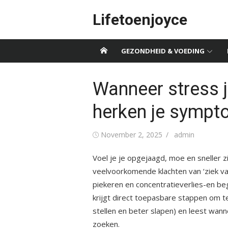
Skip
Lifetoenjoyce
to
content
GEZONDHEID & VOEDING
Wanneer stress j
herken je sympto
Posted
Author
November 2, 2025
admin
on
Voel je je opgejaagd, moe en sneller z
veelvoorkomende klachten van ‘ziek va
piekeren en concentratieverlies-en begr
krijgt direct toepasbare stappen om t
stellen en beter slapen) en leest wann
zoeken.