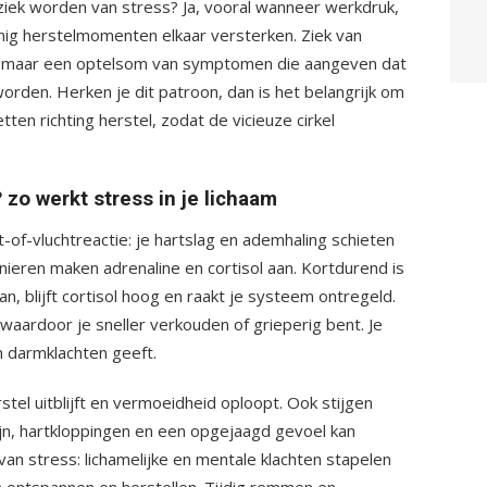
 ziek worden van stress? Ja, vooral wanneer werkdruk,
inig herstelmomenten elkaar versterken. Ziek van
k”, maar een optelsom van symptomen die aangeven dat
orden. Herken je dit patroon, dan is het belangrijk om
ten richting herstel, zodat de vicieuze cirkel
 zo werkt stress in je lichaam
ht-of-vluchtreactie: je hartslag en ademhaling schieten
nieren maken adrenaline en cortisol aan. Kortdurend is
aan, blijft cortisol hoog en raakt je systeem ontregeld.
ardoor je sneller verkouden of grieperig bent. Je
n darmklachten geeft.
stel uitblijft en vermoeidheid oploopt. Ook stijgen
jn, hartkloppingen en een opgejaagd gevoel kan
 van stress: lichamelijke en mentale klachten stapelen
an ontspannen en herstellen. Tijdig remmen en