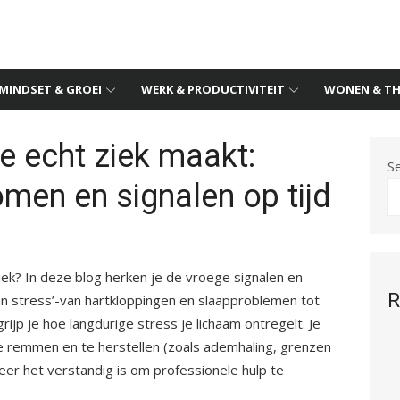
MINDSET & GROEI
WERK & PRODUCTIVITEIT
WONEN & TH
e echt ziek maakt:
S
men en signalen op tijd
iek? In deze blog herken je de vroege signalen en
R
n stress’-van hartkloppingen en slaapproblemen tot
ijp je hoe langdurige stress je lichaam ontregelt. Je
e remmen en te herstellen (zoals ademhaling, grenzen
eer het verstandig is om professionele hulp te