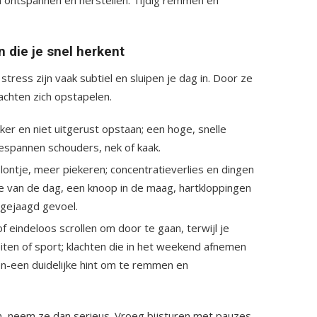
 die je snel herkent
ress zijn vaak subtiel en sluipen je dag in. Door ze
achten zich opstapelen.
er en niet uitgerust opstaan; een hoge, snelle
espannen schouders, nek of kaak.
 lontje, meer piekeren; concentratieverlies en dingen
de van de dag, een knoop in de maag, hartkloppingen
pgejaagd gevoel.
of eindeloos scrollen om door te gaan, terwijl je
teiten of sport; klachten die in het weekend afnemen
-een duidelijke hint om te remmen en
, neem ze dan serieus. Vroeg bijsturen met pauzes,