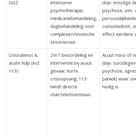
GGZ
intensieve
(bijv. ernstige 
psychotherapie,
psychose, eet- 
medicatiebehandeling,
persoonlijkheid
dagbehandeling voor
comorbiditeit, 
complexe/chronische
effect eerdere 
stoornissen.
Crisisdienst &
24/7 beoordeling en
Acuut risico of 
acute hulp (incl.
interventie bij acuut
(bijv. suïcidegev
113)
gevaar; korte
psychose, agres
crisisopvang; 113
paniek) waar sne
biedt directe
nodig is.
chat/telefoonsteun.