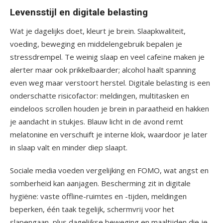
Levensstijl en digitale belasting
Wat je dagelijks doet, kleurt je brein. Slaapkwaliteit,
voeding, beweging en middelengebruik bepalen je
stressdrempel. Te weinig slaap en veel cafeïne maken je
alerter maar ook prikkelbaarder; alcohol haalt spanning
even weg maar verstoort herstel. Digitale belasting is een
onderschatte risicofactor: meldingen, multitasken en
eindeloos scrollen houden je brein in paraatheid en hakken
je aandacht in stukjes. Blauw licht in de avond remt
melatonine en verschuift je interne klok, waardoor je later
in slaap valt en minder diep slaapt.
Sociale media voeden vergelijking en FOMO, wat angst en
somberheid kan aanjagen. Bescherming zit in digitale
hygiëne: vaste offline-ruimtes en -tijden, meldingen
beperken, één taak tegelijk, schermvrij voor het
slapengaan, plus dagelijkse beweging en maaltijden die je