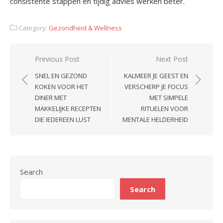
consistente stappen en tijdig advies werken beter.
Category:
Gezondheid & Wellness
Post
Previous Post
Next Post
navigation
SNEL EN GEZOND
KALMEER JE GEEST EN
KOKEN VOOR HET
VERSCHERP JE FOCUS
DINER MET
MET SIMPELE
MAKKELIJKE RECEPTEN
RITUELEN VOOR
DIE IEDEREEN LUST
MENTALE HELDERHEID
Search
Search