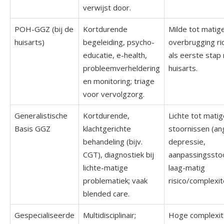
verwijst door.
POH-GGZ (bij de
Kortdurende
Milde tot matige
huisarts)
begeleiding, psycho-
overbrugging ri
educatie, e-health,
als eerste stap
probleemverheldering
huisarts.
en monitoring; triage
voor vervolgzorg.
Generalistische
Kortdurende,
Lichte tot mati
Basis GGZ
klachtgerichte
stoornissen (an
behandeling (bijv.
depressie,
CGT), diagnostiek bij
aanpassingssto
lichte-matige
laag-matig
problematiek; vaak
risico/complexite
blended care.
Gespecialiseerde
Multidisciplinair;
Hoge complexitei