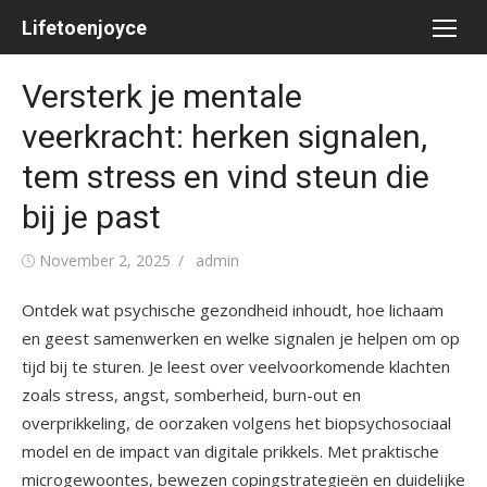
Skip
Lifetoenjoyce
to
content
Versterk je mentale
veerkracht: herken signalen,
tem stress en vind steun die
bij je past
Posted
Author
November 2, 2025
admin
on
Ontdek wat psychische gezondheid inhoudt, hoe lichaam
en geest samenwerken en welke signalen je helpen om op
tijd bij te sturen. Je leest over veelvoorkomende klachten
zoals stress, angst, somberheid, burn-out en
overprikkeling, de oorzaken volgens het biopsychosociaal
model en de impact van digitale prikkels. Met praktische
microgewoontes, bewezen copingstrategieën en duidelijke