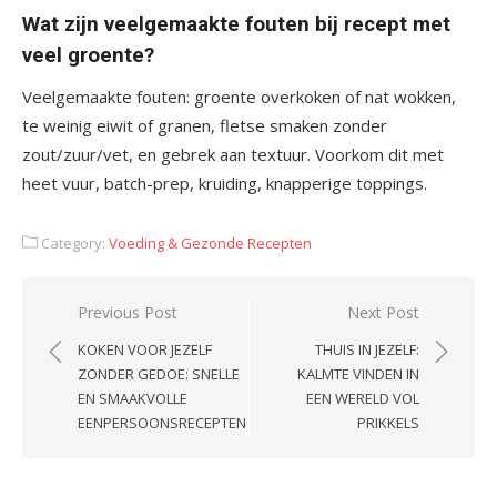
Wat zijn veelgemaakte fouten bij recept met
veel groente?
Veelgemaakte fouten: groente overkoken of nat wokken,
te weinig eiwit of granen, fletse smaken zonder
zout/zuur/vet, en gebrek aan textuur. Voorkom dit met
heet vuur, batch-prep, kruiding, knapperige toppings.
Category:
Voeding & Gezonde Recepten
Post
Previous Post
Next Post
navigation
KOKEN VOOR JEZELF
THUIS IN JEZELF:
ZONDER GEDOE: SNELLE
KALMTE VINDEN IN
EN SMAAKVOLLE
EEN WERELD VOL
EENPERSOONSRECEPTEN
PRIKKELS