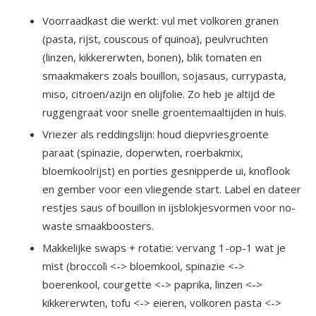
Voorraadkast die werkt: vul met volkoren granen
(pasta, rijst, couscous of quinoa), peulvruchten
(linzen, kikkererwten, bonen), blik tomaten en
smaakmakers zoals bouillon, sojasaus, currypasta,
miso, citroen/azijn en olijfolie. Zo heb je altijd de
ruggengraat voor snelle groentemaaltijden in huis.
Vriezer als reddingslijn: houd diepvriesgroente
paraat (spinazie, doperwten, roerbakmix,
bloemkoolrijst) en porties gesnipperde ui, knoflook
en gember voor een vliegende start. Label en dateer
restjes saus of bouillon in ijsblokjesvormen voor no-
waste smaakboosters.
Makkelijke swaps + rotatie: vervang 1-op-1 wat je
mist (broccoli <-> bloemkool, spinazie <->
boerenkool, courgette <-> paprika, linzen <->
kikkererwten, tofu <-> eieren, volkoren pasta <->