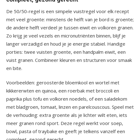
De 50/50-regel is een simpele vuistregel voor elk recept
met veel groente: minstens de helft van je bord is groente;
de andere helft verdeel je tussen eiwit en volkoren granen.
Zo krijg je veel vezels en micronutriënten binnen, blijf je
langer verzadigd en houd je je energie stabiel. Handige
porties: twee vuisten groente, een handpalm eiwit, een
vuist granen. Combineer kleuren en structuren voor smaak
en bite.
Voorbeelden: geroosterde bloemkool en wortel met
kikkererwten en quinoa, een roerbak met broccoli en
paprika plus tofu en volkoren noedels, of een saladekom
met bladgroen, tomaat, linzen en parelcouscous. Speel met
de verhouding: extra groente als je lichter wilt eten, iets
meer granen rond sport. Deze regel werkt voor soep,
bowl, pasta of traybake en geeft je telkens vanzelf een
compleet, gezond gerecht.