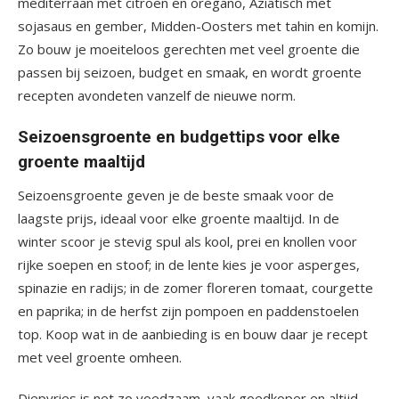
mediterraan met citroen en oregano, Aziatisch met
sojasaus en gember, Midden-Oosters met tahin en komijn.
Zo bouw je moeiteloos gerechten met veel groente die
passen bij seizoen, budget en smaak, en wordt groente
recepten avondeten vanzelf de nieuwe norm.
Seizoensgroente en budgettips voor elke
groente maaltijd
Seizoensgroente geven je de beste smaak voor de
laagste prijs, ideaal voor elke groente maaltijd. In de
winter scoor je stevig spul als kool, prei en knollen voor
rijke soepen en stoof; in de lente kies je voor asperges,
spinazie en radijs; in de zomer floreren tomaat, courgette
en paprika; in de herfst zijn pompoen en paddenstoelen
top. Koop wat in de aanbieding is en bouw daar je recept
met veel groente omheen.
Diepvries is net zo voedzaam, vaak goedkoper en altijd