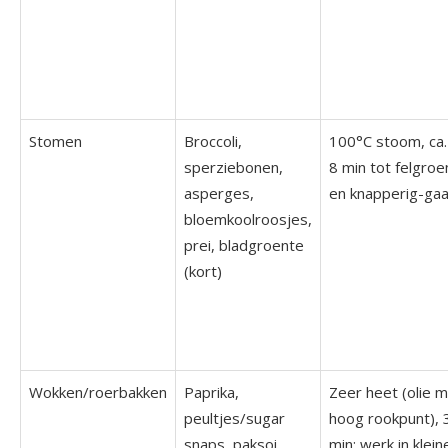
Stomen
Broccoli,
100°C stoom, ca.
sperziebonen,
8 min tot felgroe
asperges,
en knapperig-gaa
bloemkoolroosjes,
prei, bladgroente
(kort)
Wokken/roerbakken
Paprika,
Zeer heet (olie 
peultjes/sugar
hoog rookpunt), 
snaps, paksoi,
min; werk in klein