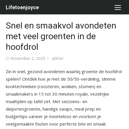
Skip
Lifetoenjoyce
to
content
Snel en smaakvol avondeten
met veel groenten in de
hoofdrol
Posted
Author
November 2, 2025
admin
on
Zin in snel, gezond avondeten waarbij groente de hoofdrol
spelen? Ontdek hoe je met de 50/50-verdeling, slimme
kooktechnieken (roosteren, wokken, stomen) en
smaakmakers in 15 tot 30 minuten royale, vezelrijke
maaltijden op tafel zet. Met seizoens- en
diepvriesgroente, handige swaps, meal prep en
budgettips varieer je moeiteloos en voorkom je
veelgemaakte fouten voor perfecte bite en smaak.