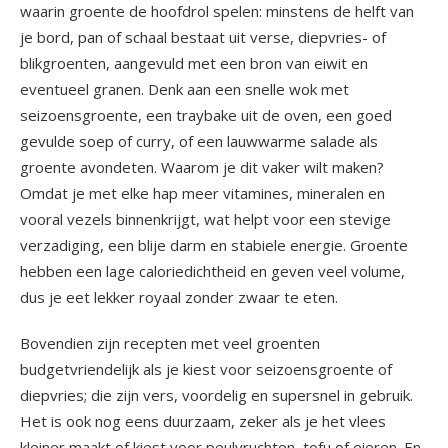
waarin groente de hoofdrol spelen: minstens de helft van
je bord, pan of schaal bestaat uit verse, diepvries- of
blikgroenten, aangevuld met een bron van eiwit en
eventueel granen. Denk aan een snelle wok met
seizoensgroente, een traybake uit de oven, een goed
gevulde soep of curry, of een lauwwarme salade als
groente avondeten. Waarom je dit vaker wilt maken?
Omdat je met elke hap meer vitamines, mineralen en
vooral vezels binnenkrijgt, wat helpt voor een stevige
verzadiging, een blije darm en stabiele energie. Groente
hebben een lage caloriedichtheid en geven veel volume,
dus je eet lekker royaal zonder zwaar te eten.
Bovendien zijn recepten met veel groenten
budgetvriendelijk als je kiest voor seizoensgroente of
diepvries; die zijn vers, voordelig en supersnel in gebruik.
Het is ook nog eens duurzaam, zeker als je het vlees
kleiner maakt of kiest voor peulvruchten, tofu of eieren. En