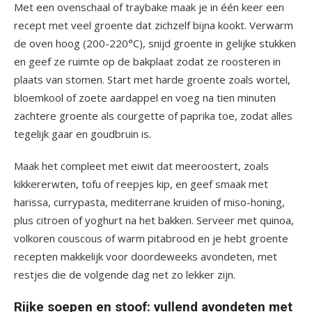
Met een ovenschaal of traybake maak je in één keer een
recept met veel groente dat zichzelf bijna kookt. Verwarm
de oven hoog (200-220°C), snijd groente in gelijke stukken
en geef ze ruimte op de bakplaat zodat ze roosteren in
plaats van stomen. Start met harde groente zoals wortel,
bloemkool of zoete aardappel en voeg na tien minuten
zachtere groente als courgette of paprika toe, zodat alles
tegelijk gaar en goudbruin is.
Maak het compleet met eiwit dat meeroostert, zoals
kikkererwten, tofu of reepjes kip, en geef smaak met
harissa, currypasta, mediterrane kruiden of miso-honing,
plus citroen of yoghurt na het bakken. Serveer met quinoa,
volkoren couscous of warm pitabrood en je hebt groente
recepten makkelijk voor doordeweeks avondeten, met
restjes die de volgende dag net zo lekker zijn.
Rijke soepen en stoof: vullend avondeten met