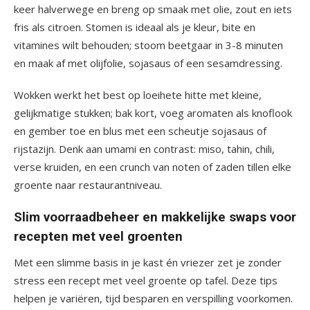
keer halverwege en breng op smaak met olie, zout en iets
fris als citroen. Stomen is ideaal als je kleur, bite en
vitamines wilt behouden; stoom beetgaar in 3-8 minuten
en maak af met olijfolie, sojasaus of een sesamdressing.
Wokken werkt het best op loeihete hitte met kleine,
gelijkmatige stukken; bak kort, voeg aromaten als knoflook
en gember toe en blus met een scheutje sojasaus of
rijstazijn. Denk aan umami en contrast: miso, tahin, chili,
verse kruiden, en een crunch van noten of zaden tillen elke
groente naar restaurantniveau.
Slim voorraadbeheer en makkelijke swaps voor
recepten met veel groenten
Met een slimme basis in je kast én vriezer zet je zonder
stress een recept met veel groente op tafel. Deze tips
helpen je variëren, tijd besparen en verspilling voorkomen.