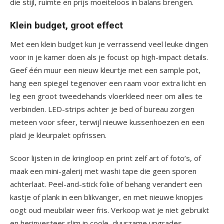
die stijl, ruimte en prijs moeiteloos in balans brengen.
Klein budget, groot effect
Met een klein budget kun je verrassend veel leuke dingen
voor in je kamer doen als je focust op high-impact details.
Geef één muur een nieuw kleurtje met een sample pot,
hang een spiegel tegenover een raam voor extra licht en
leg een groot tweedehands vloerkleed neer om alles te
verbinden. LED-strips achter je bed of bureau zorgen
meteen voor sfeer, terwijl nieuwe kussenhoezen en een
plaid je kleurpalet opfrissen.
Scoor lijsten in de kringloop en print zelf art of foto’s, of
maak een mini-galerij met washi tape die geen sporen
achterlaat. Peel-and-stick folie of behang verandert een
kastje of plank in een blikvanger, en met nieuwe knopjes
oogt oud meubilair weer fris. Verkoop wat je niet gebruikt
en herinvesteer slim in coole, duurzame upgrades.