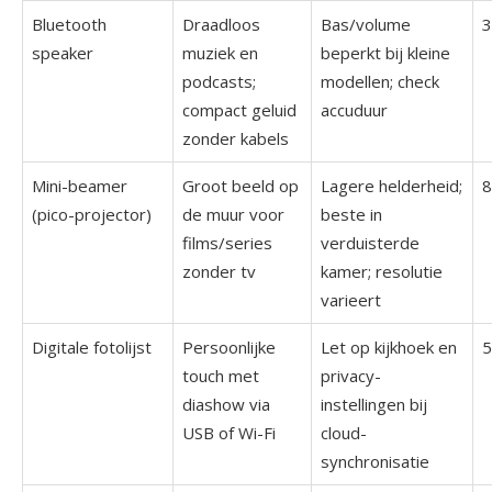
Bluetooth
Draadloos
Bas/volume
3
speaker
muziek en
beperkt bij kleine
podcasts;
modellen; check
compact geluid
accuduur
zonder kabels
Mini-beamer
Groot beeld op
Lagere helderheid;
8
(pico-projector)
de muur voor
beste in
films/series
verduisterde
zonder tv
kamer; resolutie
varieert
Digitale fotolijst
Persoonlijke
Let op kijkhoek en
5
touch met
privacy-
diashow via
instellingen bij
USB of Wi-Fi
cloud-
synchronisatie