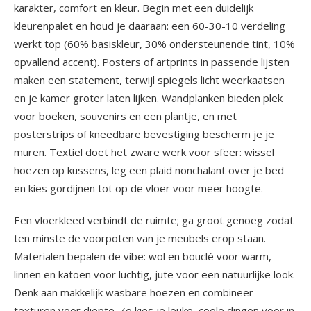
karakter, comfort en kleur. Begin met een duidelijk
kleurenpalet en houd je daaraan: een 60-30-10 verdeling
werkt top (60% basiskleur, 30% ondersteunende tint, 10%
opvallend accent). Posters of artprints in passende lijsten
maken een statement, terwijl spiegels licht weerkaatsen
en je kamer groter laten lijken. Wandplanken bieden plek
voor boeken, souvenirs en een plantje, en met
posterstrips of kneedbare bevestiging bescherm je je
muren. Textiel doet het zware werk voor sfeer: wissel
hoezen op kussens, leg een plaid nonchalant over je bed
en kies gordijnen tot op de vloer voor meer hoogte.
Een vloerkleed verbindt de ruimte; ga groot genoeg zodat
ten minste de voorpoten van je meubels erop staan.
Materialen bepalen de vibe: wol en bouclé voor warm,
linnen en katoen voor luchtig, jute voor een natuurlijke look.
Denk aan makkelijk wasbare hoezen en combineer
texturen voor diepte. Zo kies je leuke, coole dingen voor in