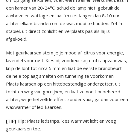
om op gang te komen, voelt warm aan en werkt het best in
een kamer van 20-24°C; schud de lamp niet, gebruik de
aanbevolen wattage en laat ‘m niet langer dan 8-10 uur
achter elkaar branden om de was mooi te houden. Zet ‘m
stabiel, uit direct zonlicht en verplaats pas als hij is
afgekoeld.
Met geurkaarsen stem je je mood af: citrus voor energie,
lavendel voor rust. Kies bij voorkeur soja- of raapzaadwas,
knip de lont tot circa 5 mm en laat de eerste brandbeurt
de hele toplaag smelten om tunneling te voorkomen.
Plaats kaarsen op een hittebestendige onderzetter, uit
tocht en weg van gordijnen, en laat ze nooit onbeheerd
achter; wil je hetzelfde effect zonder vuur, ga dan voor een
waxwarmer of led-kaarsen.
[TIP] Tip:
Plaats ledstrips, kies warmwit licht en voeg
geurkaarsen toe.