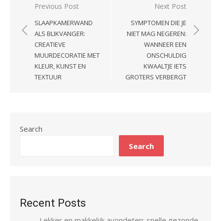
Post
Previous Post
Next Post
navigation
SLAAPKAMERWAND
SYMPTOMEN DIE JE
ALS BLIKVANGER:
NIET MAG NEGEREN:
CREATIEVE
WANNEER EEN
MUURDECORATIE MET
ONSCHULDIG
KLEUR, KUNST EN
KWAALTJE IETS
TEXTUUR
GROTERS VERBERGT
Search
Search
Recent Posts
Lekker en makkelijk avondeten: snelle gezonde