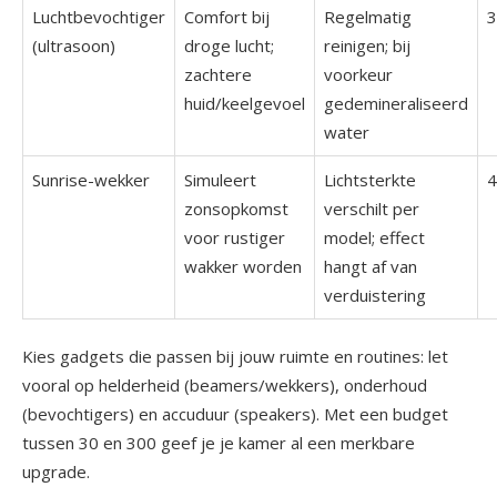
Luchtbevochtiger
Comfort bij
Regelmatig
3
(ultrasoon)
droge lucht;
reinigen; bij
zachtere
voorkeur
huid/keelgevoel
gedemineraliseerd
water
Sunrise-wekker
Simuleert
Lichtsterkte
4
zonsopkomst
verschilt per
voor rustiger
model; effect
wakker worden
hangt af van
verduistering
Kies gadgets die passen bij jouw ruimte en routines: let
vooral op helderheid (beamers/wekkers), onderhoud
(bevochtigers) en accuduur (speakers). Met een budget
tussen 30 en 300 geef je je kamer al een merkbare
upgrade.