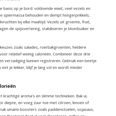
 basis op je bord: voldoende eiwit, veel vezels en
t je spiermassa behouden en dempt hongerprikkels;
vruchten bij elke maaltijd. Vezels uit groente, fruit,
gen de spijsvertering, stabiliseren je bloedsuiker en
e keuzes zoals salades, roerbakgroenten, heldere
oor relatief weinig calorieën. Combineer deze drie
nen verzadiging kunnen registreren. Gebruik een beetje
et je lekker, blijf je lang vol en wordt minder
lorieën
et krachtige aroma’s en slimme technieken. Bak ui,
r diepte, en voeg zuur toe met citroen, limoen of
bruik umami-boosters zoals paddenstoelen, sojasaus,
en theelepel doet al veel. Roosteren, grillen en