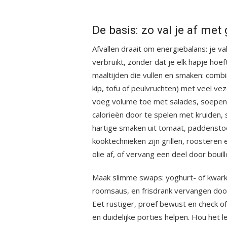
De basis: zo val je af met
Afvallen draait om energiebalans: je val
verbruikt, zonder dat je elk hapje hoef
maaltijden die vullen en smaken: combin
kip, tofu of peulvruchten) met veel vez
voeg volume toe met salades, soepen
calorieën door te spelen met kruiden, s
hartige smaken uit tomaat, paddensto
kooktechnieken zijn grillen, roostere
olie af, of vervang een deel door bouill
Maak slimme swaps: yoghurt- of kwarks
roomsaus, en frisdrank vervangen door
Eet rustiger, proef bewust en check o
en duidelijke porties helpen. Hou he