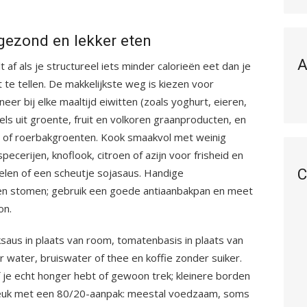
 gezond en lekker eten
A
t af als je structureel iets minder calorieën eet dan je
t te tellen. De makkelijkste weg is kiezen voor
eer bij elke maaltijd eiwitten (zoals yoghurt, eieren,
els uit groente, fruit en volkoren graanproducten, en
 of roerbakgroenten. Kook smaakvol met weinig
pecerijen, knoflook, citroen of azijn voor frisheid en
C
elen of een scheutje sojasaus. Handige
n en stomen; gebruik een goede antiaanbakpan en meet
on.
aus in plaats van room, tomatenbasis in plaats van
 water, bruiswater of thee en koffie zonder suiker.
f je echt honger hebt of gewoon trek; kleinere borden
t leuk met een 80/20-aanpak: meestal voedzaam, soms