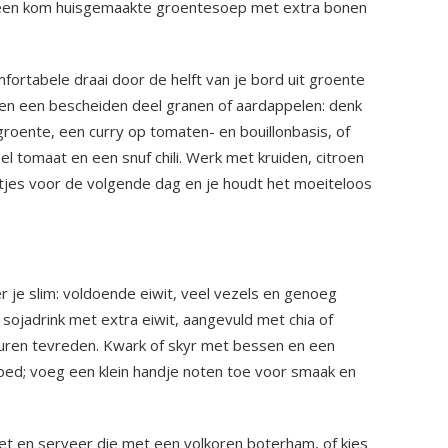
a; een kom huisgemaakte groentesoep met extra bonen
fortabele draai door de helft van je bord uit groente
 en een bescheiden deel granen of aardappelen: denk
roente, een curry op tomaten- en bouillonbasis, of
 tomaat en een snuf chili. Werk met kruiden, citroen
estjes voor de volgende dag en je houdt het moeiteloos
er je slim: voldoende eiwit, veel vezels en genoeg
sojadrink met extra eiwit, aangevuld met chia of
e uren tevreden. Kwark of skyr met bessen en een
oed; voeg een klein handje noten toe voor smaak en
et en serveer die met een volkoren boterham, of kies