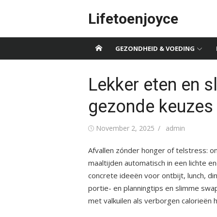
Skip
Lifetoenjoyce
to
content
GEZONDHEID & VOEDING
Lekker eten en 
gezonde keuzes 
Posted
Author
November 2, 2025
admin
on
Afvallen zónder honger of telstress: o
maaltijden automatisch in een lichte en
concrete ideeën voor ontbijt, lunch, d
portie- en planningtips en slimme swap
met valkuilen als verborgen calorieën 