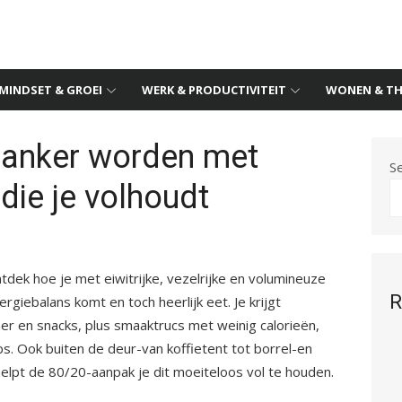
MINDSET & GROEI
WERK & PRODUCTIVITEIT
WONEN & TH
slanker worden met
S
die je volhoudt
ntdek hoe je met eiwitrijke, vezelrijke en volumineuze
R
ergiebalans komt en toch heerlijk eet. Je krijgt
iner en snacks, plus smaaktrucs met weinig calorieën,
s. Ook buiten de deur-van koffietent tot borrel-en
helpt de 80/20-aanpak je dit moeiteloos vol te houden.