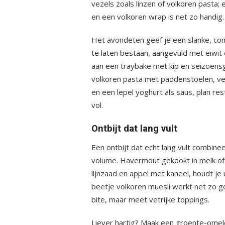
vezels zoals linzen of volkoren past
en een volkoren wrap is net zo handig.
Het avondeten geef je een slanke, com
te laten bestaan, aangevuld met eiwit
aan een traybake met kip en seizoensg
volkoren pasta met paddenstoelen, veel
en een lepel yoghurt als saus, plan r
vol.
Ontbijt dat lang vult
Een ontbijt dat echt lang vult combine
volume. Havermout gekookt in melk of 
lijnzaad en appel met kaneel, houdt j
beetje volkoren muesli werkt net zo g
bite, maar meet vetrijke toppings.
Liever hartig? Maak een groente-omel