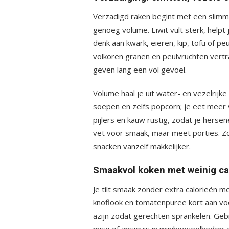
Verzadigd raken begint met een slimme
genoeg volume. Eiwit vult sterk, help
denk aan kwark, eieren, kip, tofu of peul
volkoren granen en peulvruchten vertra
geven lang een vol gevoel.
Volume haal je uit water- en vezelrijk
soepen en zelfs popcorn; je eet meer v
pijlers en kauw rustig, zodat je herse
vet voor smaak, maar meet porties. Zo e
snacken vanzelf makkelijker.
Smaakvol koken met weinig ca
Je tilt smaak zonder extra calorieën m
knoflook en tomatenpuree kort aan voo
azijn zodat gerechten sprankelen. Ge
miso of ansjovis in minihoeveelheden; e