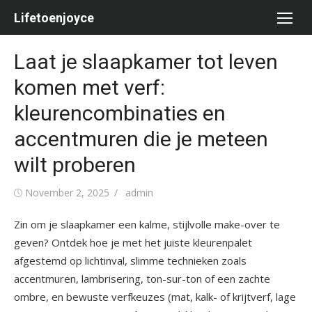
Skip
Lifetoenjoyce
to
content
Laat je slaapkamer tot leven
komen met verf:
kleurencombinaties en
accentmuren die je meteen
wilt proberen
Posted
Author
November 2, 2025
admin
on
Zin om je slaapkamer een kalme, stijlvolle make-over te
geven? Ontdek hoe je met het juiste kleurenpalet
afgestemd op lichtinval, slimme technieken zoals
accentmuren, lambrisering, ton-sur-ton of een zachte
ombre, en bewuste verfkeuzes (mat, kalk- of krijtverf, lage