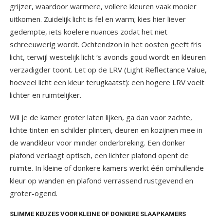
grijzer, waardoor warmere, vollere kleuren vaak mooier
uitkomen. Zuidelijk licht is fel en warm; kies hier liever
gedempte, iets koelere nuances zodat het niet
schreeuwerig wordt. Ochtendzon in het oosten geeft fris
licht, terwijl westelijk licht ‘s avonds goud wordt en kleuren
verzadigder toont. Let op de LRV (Light Reflectance Value,
hoeveel licht een kleur terugkaatst): een hogere LRV voelt
lichter en ruimtelijker.
Wil je de kamer groter laten lijken, ga dan voor zachte,
lichte tinten en schilder plinten, deuren en kozijnen mee in
de wandkleur voor minder onderbreking. Een donker
plafond verlaagt optisch, een lichter plafond opent de
ruimte. In kleine of donkere kamers werkt één omhullende
kleur op wanden en plafond verrassend rustgevend en
groter-ogend.
SLIMME KEUZES VOOR KLEINE OF DONKERE SLAAPKAMERS