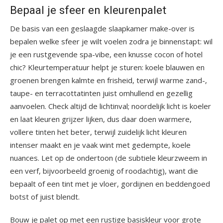
Bepaal je sfeer en kleurenpalet
De basis van een geslaagde slaapkamer make-over is
bepalen welke sfeer je wilt voelen zodra je binnenstapt: wil
je een rustgevende spa-vibe, een knusse cocon of hotel
chic? Kleurtemperatuur helpt je sturen: koele blauwen en
groenen brengen kalmte en frisheid, terwijl warme zand-,
taupe- en terracottatinten juist omhullend en gezellig
aanvoelen. Check altijd de lichtinval; noordelijk licht is koeler
en laat kleuren grijzer lijken, dus daar doen warmere,
vollere tinten het beter, terwijl zuidelijk licht kleuren
intenser maakt en je vaak wint met gedempte, koele
nuances. Let op de ondertoon (de subtiele kleurzweem in
een verf, bijvoorbeeld groenig of roodachtig), want die
bepaalt of een tint met je vloer, gordijnen en beddengoed
botst of juist blendt.
Bouw je palet op met een rustige basiskleur voor grote