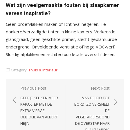
Wat zijn veelgemaakte fouten bij slaapkamer
verven inspiratie?
Geen proefvlakken maken of lichtinval negeren. Te
donkere/verzadigde tinten in kleine kamers. Verkeerde
glansgraad, geen geschikte primer, slecht geplamuurde
ondergrond. Onvoldoende ventilatie of hoge VOC-verf.
Slordig afplakken en architectuurdetails overschilderen.
Category:
Thuis & Interieur
Post
Previous Post
Next Post
navigation
GEEF JE KEUKEN MEER
VAN BELEID TOT
KARAKTER MET DE
BORD: ZO VERSNELT
EXTRA VIERGE
DE
OLIJFOLIE VAN ALBERT
VEGETARIËRSBOND
HEIJN
DE OVERSTAP NAAR
PLANTAARDIG