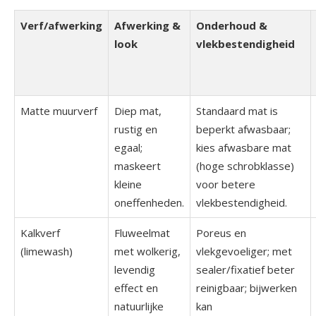
Verf/afwerking
Afwerking &
Onderhoud &
look
vlekbestendigheid
Matte muurverf
Diep mat,
Standaard mat is
rustig en
beperkt afwasbaar;
egaal;
kies afwasbare mat
maskeert
(hoge schrobklasse)
kleine
voor betere
oneffenheden.
vlekbestendigheid.
Kalkverf
Fluweelmat
Poreus en
(limewash)
met wolkerig,
vlekgevoeliger; met
levendig
sealer/fixatief beter
effect en
reinigbaar; bijwerken
natuurlijke
kan