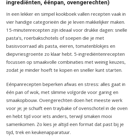
ingrediënten, éénpan, ovengerechten)
In een lekker en simpel kookboek vallen recepten vaak in
vier handige categorieën die je leven makkelijker maken.
15-minutenrecepten zijn ideaal voor drukke dagen: snelle
pasta’s, roerbakschotels of soepen die je met
basisvoorraad als pasta, eieren, tomatenblokjes en
diepvriesgroente zo klaar hebt. 5-ingrediëntenrecepten
focussen op smaakvolle combinaties met weinig keuzes,
zodat je minder hoeft te kopen en sneller kunt starten.
Eénpanrecepten beperken afwas en stress: alles gaat in
één pan of wok, met slimme volgorde voor garing en
smaakopbouw. Ovengerechten doen het meeste werk
voor je; je schuift een traybake of ovenschotel in de oven
en hebt tijd voor iets anders, terwijl smaken mooi
samenkomen. Zo kies je altijd een format dat past bij je
tijd, trek en keukenapparatuur.