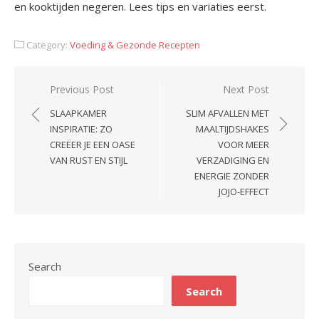
en kooktijden negeren. Lees tips en variaties eerst.
Category:
Voeding & Gezonde Recepten
Post
Previous Post
Next Post
navigation
SLAAPKAMER
SLIM AFVALLEN MET
INSPIRATIE: ZO
MAALTIJDSHAKES
CREËER JE EEN OASE
VOOR MEER
VAN RUST EN STIJL
VERZADIGING EN
ENERGIE ZONDER
JOJO-EFFECT
Search
Search