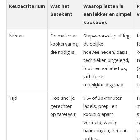
Keuzecriterium
Wat het
Waarop letten in
P
betekent
een lekker en simpel
v
kookboek
Niveau
De mate van
Stap-voor-stap uitleg,
I
kookervaring
duidelijke
f
die nodig is.
hoeveelheden, basis­
k
technieken uitgelegd,
t
fout- en variatietips,
(
zichtbare
t
moeilijkheidsgraad.
b
Tijd
Hoe snel je
15- of 30-minuten
H
gerechten
labels, prep- en
m
op tafel wilt.
kooktijd apart
s
vermeld, weinig
r
handelingen, éénpan-
p
opties.
b