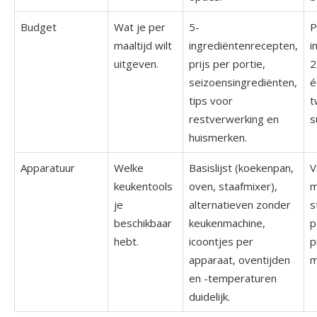
Budget
Wat je per
5-
P
maaltijd wilt
ingrediëntenrecepten,
i
uitgeven.
prijs per portie,
2
seizoensingrediënten,
é
tips voor
t
restverwerking en
s
huismerken.
Apparatuur
Welke
Basislijst (koekenpan,
V
keukentools
oven, staafmixer),
m
je
alternatieven zonder
s
beschikbaar
keukenmachine,
p
hebt.
icoontjes per
p
apparaat, oventijden
m
en -temperaturen
duidelijk.