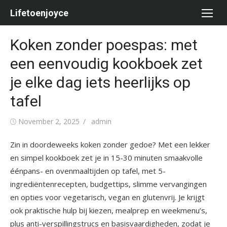
Skip
Lifetoenjoyce
to
content
Koken zonder poespas: met
een eenvoudig kookboek zet
je elke dag iets heerlijks op
tafel
Posted
Author
November 2, 2025
admin
on
Zin in doordeweeks koken zonder gedoe? Met een lekker
en simpel kookboek zet je in 15-30 minuten smaakvolle
éénpans- en ovenmaaltijden op tafel, met 5-
ingrediëntenrecepten, budgettips, slimme vervangingen
en opties voor vegetarisch, vegan en glutenvrij. Je krijgt
ook praktische hulp bij kiezen, mealprep en weekmenu’s,
plus anti-verspillingstrucs en basisvaardigheden, zodat je